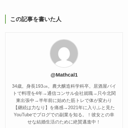
この記事を書いた人
@Mathcal1
34歳。身長193㎝。農大醸造科学科卒。居酒屋バイ
トで料理を4年→通信コンサル会社就職→只今北関
東出張中→半年前に始めた筋トレで体が変わり
【継続は力なり】を痛感→2021年に入りふと見た
YouTubeでブログでの副業を知る。！彼女との幸
せな結婚生活のために絶賛邁進中！